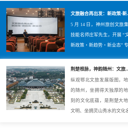
文旅融合再出发：新政策·新
势·新...
5 月 14 日，神州旅创文
技能名师庄军先生，开展 “
新政策・新趋势・新业态” 
荆楚根脉，神韵随州：文旅
合赋能下...
纵观鄂北文旅发展版图，
的随州，坐拥得天独厚的
刻的文化底蕴，是荆楚大
文明、坐拥灵山秀水的文化